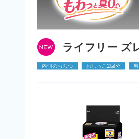
ライフリー ズ
NEW
内側のおむつ
おしっこ2回分
男