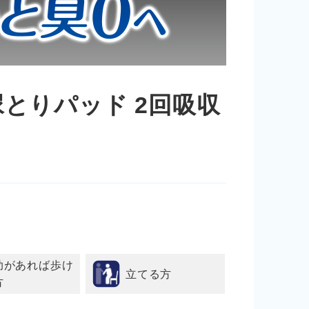
尿とりパッド 2回吸収
助があれば歩け
立てる方
方