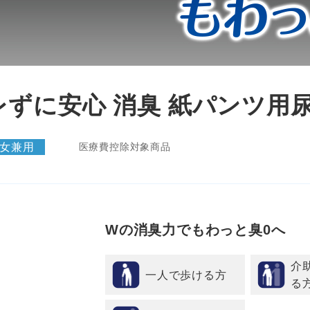
レずに安心 消臭 紙パンツ用
女兼用
医療費控除対象商品
Wの消臭力でもわっと臭0へ
介
一人で歩ける方
る