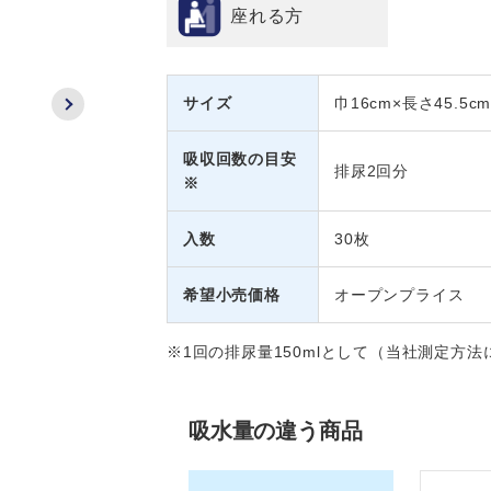
座れる方
サイズ
巾16cm×長さ45.5c
吸収回数の目安
排尿2回分
※
入数
30枚
希望小売価格
オープンプライス
※1回の排尿量150mlとして（当社測定方
吸水量の違う商品