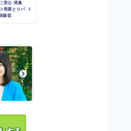
に安心 消臭
ツ用尿とりパ
4回吸収